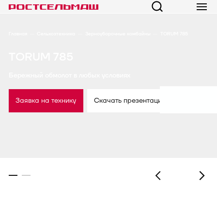
Главная
Сельхозтехника
Зерноуборочные комбайны
TORUM 785
TORUM 785
Бережный обмолот в любых условиях
Заявка на технику
Скачать презентацию