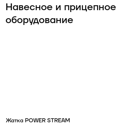
самых функциональных и
Навесное и прицепное
продвинутых комбайнов на рынке.
оборудование
Жатка POWER STREAM
Ж