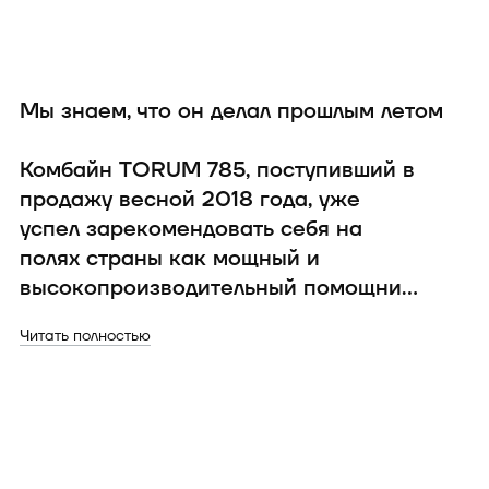
Мы знаем, что он делал прошлым летом
О
з
Комбайн TORUM 785, поступивший в
продажу весной 2018 года, уже
О
успел зарекомендовать себя на
р
полях страны как мощный и
Чи
высокопроизводительный помощник.
Используя собственные
«Комбайн отработал весь прошлый
Читать полностью
инновационные разработки,
сезон, он вполне соответствует всем
Ростсельмаш выпустил на рынок,
ключевым тенденциям современн...
пожалуй, свой лучший комбайн
последних лет. По оценкам
экспертов, TORUM 785 — один из