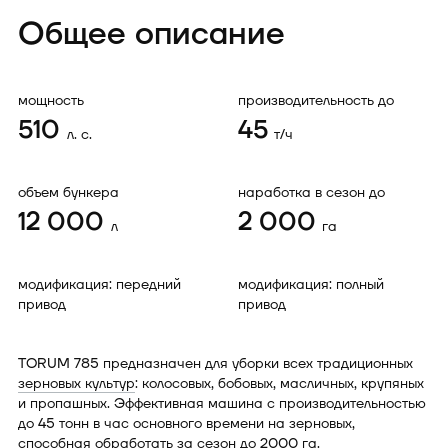
Общее описание
мощность
производительность до
510
45
л. с.
т/ч
объем бункера
наработка в сезон до
12 000
2 000
л
га
модификация: передний
модификация: полный
привод
привод
TORUM 785 предназначен для уборки всех традиционных
зерновых культур
: колосовых, бобовых, масличных, крупяных
и пропашных. Эффективная машина с производительностью
до 45 тонн в час основного времени на зерновых,
способная обработать за сезон до 2000 га.