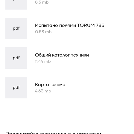
8.3 mb
Испытано полями TORUM 785
pdf
0.53 mb
Общий каталог техники
pdf
11.44 mb
Карта-схема
pdf
4.63 mb