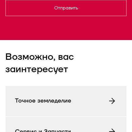
Отправить
Форма успешно
Возможно, вас
отправленаTEST
заинтересует
Точное земледелие
Сервис и Запчасти