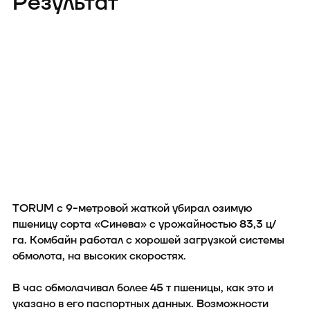
Результат
зерноуборочный комбайн страны – TORUM 785 компании
Ростсельмаш – ровно за 8 часов работы намолотил 400,84
тонны. Это
самый большой намолот зерновых за 8-часовую
смену в России
. Именно так и зафиксировано в
сертификате Книги рекордов России.
TORUM с 9-метровой жаткой убирал озимую
пшеницу сорта «Синева» с урожайностью 83,3 ц/
га. Комбайн работал с хорошей загрузкой системы
обмолота, на высоких скоростях.
В час обмолачивал более 45 т пшеницы, как это и
указано в его паспортных данных. Возможности