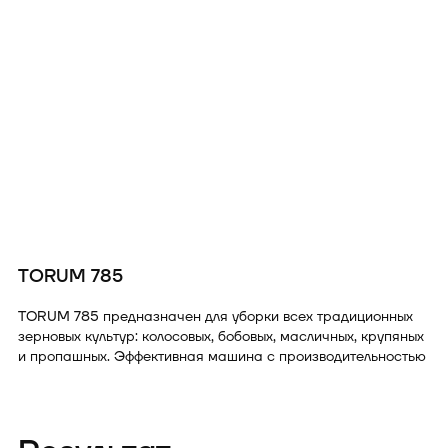
TORUM 785
TORUM 785 предназначен для уборки всех традиционных
зерновых культур
: колосовых, бобовых, масличных, крупяных
и пропашных. Эффективная машина с производительностью
до 45 тонн в час основного времени на зерновых,
способная обработать за сезон до 2000 га.
8 августа 2022 года в Орловской области самый мощный