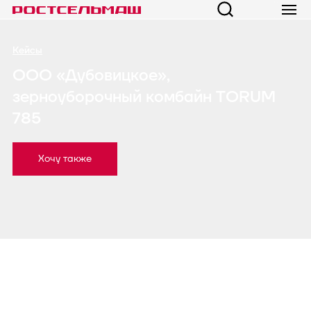
Кейсы
ООО «Дубовицкое»,
зерноуборочный комбайн TORUM
785
Хочу также