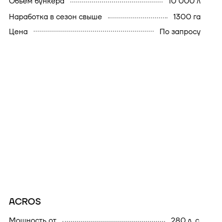
объем бункера
10 000 л
наработка в сезон свыше
1300 га
Цена
По запросу
ACROS
мощность от
280 л. с.