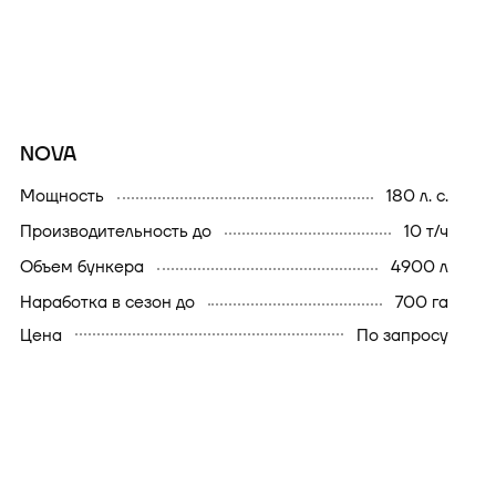
NOVA
мощность
180 л. с.
производительность до
10 т/ч
объем бункера
4900 л
наработка в сезон до
700 га
Цена
По запросу