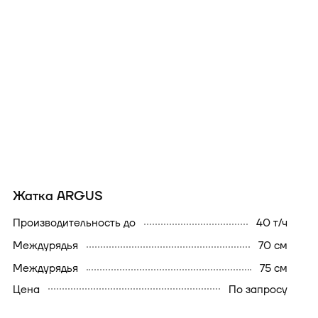
Жатка ARGUS
производительность до
40 т/ч
междурядья
70 см
междурядья
75 см
Цена
По запросу