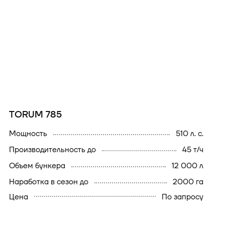
TORUM 785
мощность
510 л. с.
производительность до
45 т/ч
объем бункера
12 000 л
наработка в сезон до
2000 га
Цена
По запросу