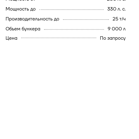
мощность до
330 л. с.
производительность до
25 т/ч
объем бункера
9 000 л
Цена
По запросу