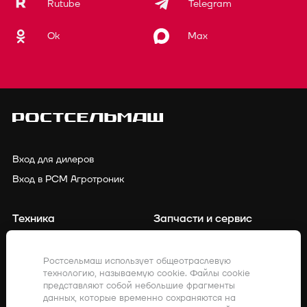
Rutube
Telegram
Ok
Max
Вход для дилеров
Вход в РСМ Агротроник
Техника
Запчасти и сервис
Финансирование
Контакты
Ростсельмаш использует общеотраслевую
технологию, называемую cookie. Файлы cookie
Точное земледелие
Клиенты о нас
представляют собой небольшие фрагменты
данных, которые временно сохраняются на
Закупки
Акции