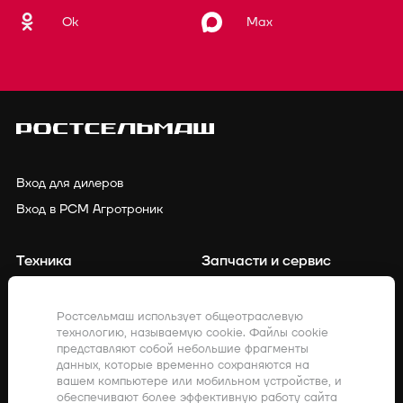
Ok
Max
Вход для дилеров
Вход в РСМ Агротроник
Техника
Запчасти и сервис
Финансирование
Контакты
Ростсельмаш использует общеотраслевую
технологию, называемую cookie. Файлы cookie
Точное земледелие
Клиенты о нас
представляют собой небольшие фрагменты
данных, которые временно сохраняются на
Закупки
Акции
вашем компьютере или мобильном устройстве, и
обеспечивают более эффективную работу сайта