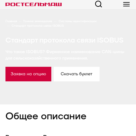
Главная
Точное земледелие
Системы идентификации
Стандарт протокола связи ISOBUS
Стандарт протокола связи ISOBUS
Что такое ISOBUS? Фирменное наименование CAN-шины
для сельскохозяйственного применения.
Заявка на опцию
Скачать буклет
Общее описание